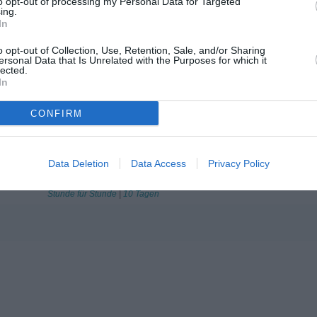
to opt-out of processing my Personal Data for Targeted
ing.
Stunde für Stunde
|
10 Tagen
In
Molve
o opt-out of Collection, Use, Retention, Sale, and/or Sharing
Stunde für Stunde
|
10 Tagen
ersonal Data that Is Unrelated with the Purposes for which it
lected.
Novo Virje
In
Stunde für Stunde
|
10 Tagen
Podravske Sesvete
CONFIRM
Stunde für Stunde
|
10 Tagen
Sokolovac
Stunde für Stunde
|
10 Tagen
Data Deletion
Data Access
Privacy Policy
Sveti Petar Orehovec
Stunde für Stunde
|
10 Tagen