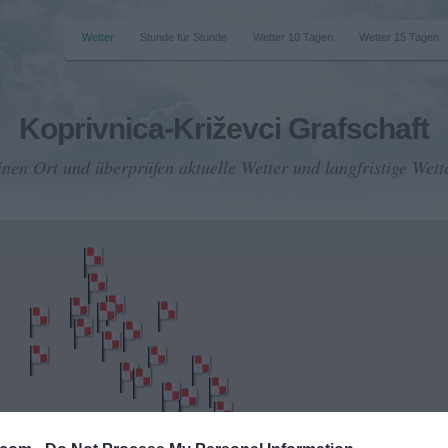
Wetter
Stunde für Stunde
Wetter 10 Tagen
Wetter 15 Tagen
Koprivnica-Križevci Grafschaft
inen Ort und überprüfen aktuelle Wetter und langfristige Wett