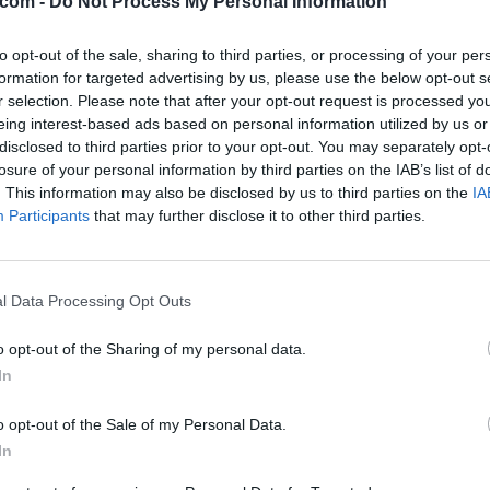
.com -
Do Not Process My Personal Information
to opt-out of the sale, sharing to third parties, or processing of your per
formation for targeted advertising by us, please use the below opt-out s
r selection. Please note that after your opt-out request is processed y
eing interest-based ads based on personal information utilized by us or
disclosed to third parties prior to your opt-out. You may separately opt-
Đelekovec
losure of your personal information by third parties on the IAB’s list of
Stunde für Stunde
|
10 Tagen
. This information may also be disclosed by us to third parties on the
IA
Ferdinandovac
Participants
that may further disclose it to other third parties.
Stunde für Stunde
|
10 Tagen
Gornja Rijeka
Stunde für Stunde
|
10 Tagen
l Data Processing Opt Outs
Kalinovac
Stunde für Stunde
|
10 Tagen
o opt-out of the Sharing of my personal data.
In
Kloštar Podravski
Stunde für Stunde
|
10 Tagen
o opt-out of the Sale of my Personal Data.
Koprivnički Bregi
In
Stunde für Stunde
|
10 Tagen
Križevci