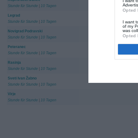
I want 
Advertis
Stunde für Stunde
|
10 Tagen
Opted 
Legrad
Stunde für Stunde
|
10 Tagen
I want t
of my P
was col
Novigrad Podravski
Opted 
Stunde für Stunde
|
10 Tagen
Peteranec
Stunde für Stunde
|
10 Tagen
Rasinja
Stunde für Stunde
|
10 Tagen
Sveti Ivan Žabno
Stunde für Stunde
|
10 Tagen
Virje
Stunde für Stunde
|
10 Tagen