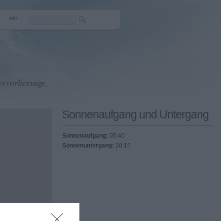
Info
ervorhersage.
Sonnenaufgang und Untergang
Sonnenaufgang:
05:40
Sonnenuntergang:
20:16