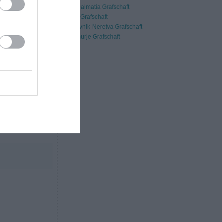
Split-Dalmatia Grafschaft
Istrien Grafschaft
Dubrovnik-Neretva Grafschaft
Medimurje Grafschaft