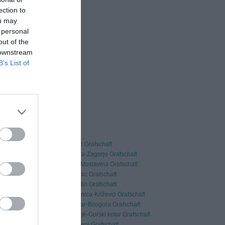
ection to
ou may
 personal
out of the
 downstream
B’s List of
Zagreb Grafschaft
Krapina-Zagorje Grafschaft
Sisak-Moslavina Grafschaft
Karlovac Grafschaft
Varaždin Grafschaft
Koprivnica-Križevci Grafschaft
Bjelovar-Bilogora Grafschaft
Primorje-Gorski kotar Grafschaft
Lika-Senj Grafschaft