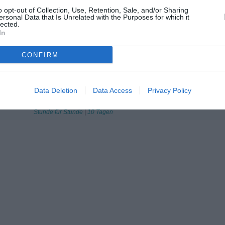
o opt-out of Collection, Use, Retention, Sale, and/or Sharing
Stunde für Stunde
|
10 Tagen
ersonal Data that Is Unrelated with the Purposes for which it
lected.
Slivno
In
Stunde für Stunde
|
10 Tagen
Ston
CONFIRM
Stunde für Stunde
|
10 Tagen
Vela Luka
Stunde für Stunde
|
10 Tagen
Data Deletion
Data Access
Privacy Policy
Župa dubrovačka
Stunde für Stunde
|
10 Tagen