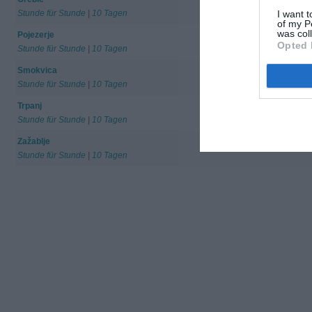
Stunde für Stunde
|
10 Tagen
I want t
of my P
was col
Pojezerje
Opted 
Stunde für Stunde
|
10 Tagen
Smokvica
Stunde für Stunde
|
10 Tagen
Trpanj
Stunde für Stunde
|
10 Tagen
Zažablje
Stunde für Stunde
|
10 Tagen