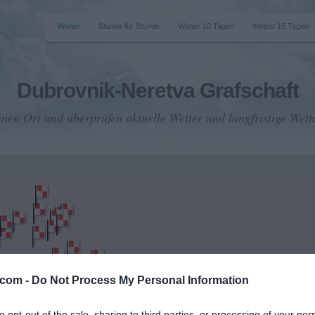
Wetter
Stunde für Stunde
Wetter 10 Tagen
Wetter 15 Tagen
Dubrovnik-Neretva Grafschaft
inen Ort und überprüfen aktuelle Wetter und langfristige Wett
.com -
Do Not Process My Personal Information
to opt-out of the sale, sharing to third parties, or processing of your per