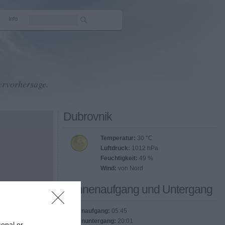
Info
ervorhersage.
Dubrovnik
Temperatur:
30 °C
Luftdruck:
1012 hPa
Feuchtigkeit:
49 %
Wind:
von Nord
Sonnenaufgang und Untergang
Sonnenaufgang:
05:45
Sonnenuntergang:
20:01
sonal or