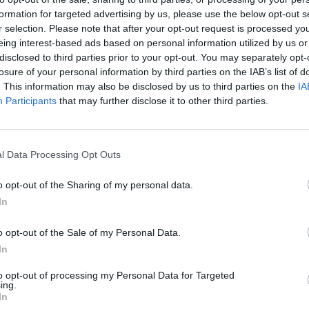
formation for targeted advertising by us, please use the below opt-out s
r selection. Please note that after your opt-out request is processed y
eing interest-based ads based on personal information utilized by us or
disclosed to third parties prior to your opt-out. You may separately opt-
losure of your personal information by third parties on the IAB’s list of
. This information may also be disclosed by us to third parties on the
IA
Dubrovačko primorje
Participants
that may further disclose it to other third parties.
Stunde für Stunde
|
10 Tagen
Janjina
Stunde für Stunde
|
10 Tagen
l Data Processing Opt Outs
Korčula
Stunde für Stunde
|
10 Tagen
o opt-out of the Sharing of my personal data.
In
Lastovo
Stunde für Stunde
|
10 Tagen
o opt-out of the Sale of my Personal Data.
Metković
In
Stunde für Stunde
|
10 Tagen
Opuzen
to opt-out of processing my Personal Data for Targeted
ing.
Stunde für Stunde
|
10 Tagen
In
Ploče