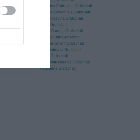
Virovitica-Podravina Grafschaft
Požega-Slawonien Grafschaft
Brod-Posavina Grafschaft
Zadar Grafschaft
Osijek-Baranja Grafschaft
Šibenik-Knin Grafschaft
Vukovar-Srijem Grafschaft
Split-Dalmatia Grafschaft
Istrien Grafschaft
Dubrovnik-Neretva Grafschaft
Medimurje Grafschaft