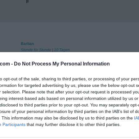
Barban
Stunde für Stunde
|
10 Tagen
Buje-Buie
.com -
Do Not Process My Personal Information
Stunde für Stunde
|
10 Tagen
Cerovlje
to opt-out of the sale, sharing to third parties, or processing of your per
Stunde für Stunde
|
10 Tagen
formation for targeted advertising by us, please use the below opt-out s
Funtana-Fontane
r selection. Please note that after your opt-out request is processed y
Stunde für Stunde
|
10 Tagen
eing interest-based ads based on personal information utilized by us or
disclosed to third parties prior to your opt-out. You may separately opt-
Grožnjan-Grisignana
losure of your personal information by third parties on the IAB’s list of
Stunde für Stunde
|
10 Tagen
. This information may also be disclosed by us to third parties on the
IA
Karojba
Participants
that may further disclose it to other third parties.
Stunde für Stunde
|
10 Tagen
Kršan