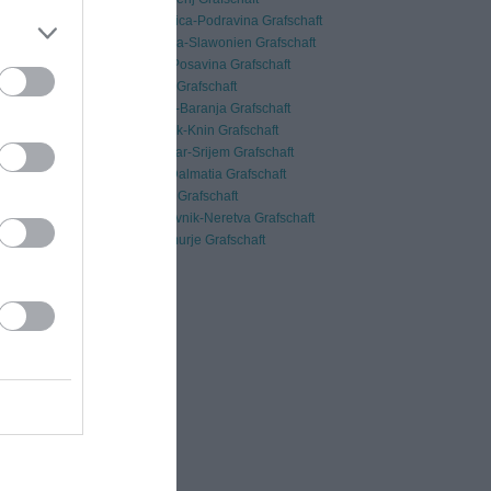
Virovitica-Podravina Grafschaft
Požega-Slawonien Grafschaft
Brod-Posavina Grafschaft
Zadar Grafschaft
Osijek-Baranja Grafschaft
Šibenik-Knin Grafschaft
Vukovar-Srijem Grafschaft
Split-Dalmatia Grafschaft
Istrien Grafschaft
Dubrovnik-Neretva Grafschaft
Medimurje Grafschaft