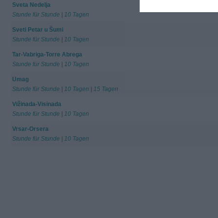
Sveta Nedelja
Stunde für Stunde
|
10 Tagen
Sveti Petar u Šumi
Stunde für Stunde
|
10 Tagen
Tar-Vabriga-Torre Abrega
Stunde für Stunde
|
10 Tagen
Umag
Stunde für Stunde
|
10 Tagen
|
15 Tagen
Vižinada-Visinada
Stunde für Stunde
|
10 Tagen
Vrsar-Orsera
Stunde für Stunde
|
10 Tagen