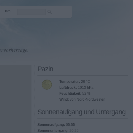
Info
ervorhersage.
Pazin
Temperatur:
29 °C
Luftdruck:
1013 hPa
Feuchtigkeit:
52 %
Wind:
von Nord-Nordwesten
Sonnenaufgang und Untergang
Sonnenaufgang:
05:55
Sonnenuntergang:
20:25