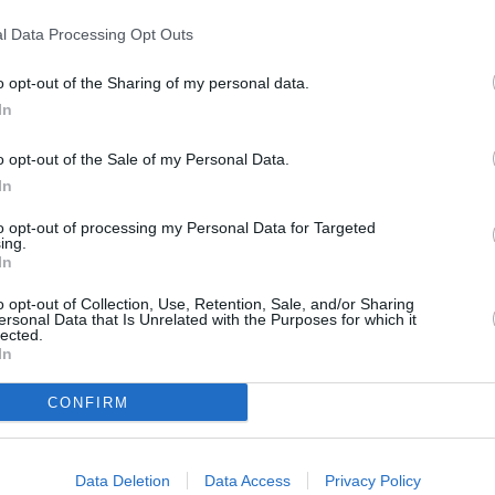
Stunde für Stunde
|
10 Tagen
l Data Processing Opt Outs
Lanišće
Stunde für Stunde
|
10 Tagen
o opt-out of the Sharing of my personal data.
In
Lupoglav
Stunde für Stunde
|
10 Tagen
o opt-out of the Sale of my Personal Data.
Medulin
In
Stunde für Stunde
|
10 Tagen
Novigrad-Cittanova
to opt-out of processing my Personal Data for Targeted
ing.
Stunde für Stunde
|
10 Tagen
In
Pazin
o opt-out of Collection, Use, Retention, Sale, and/or Sharing
Stunde für Stunde
|
10 Tagen
ersonal Data that Is Unrelated with the Purposes for which it
lected.
Poreč-Parenzo
In
Stunde für Stunde
|
10 Tagen
Raša
CONFIRM
Stunde für Stunde
|
10 Tagen
Savudrija
Stunde für Stunde
|
10 Tagen
Data Deletion
Data Access
Privacy Policy