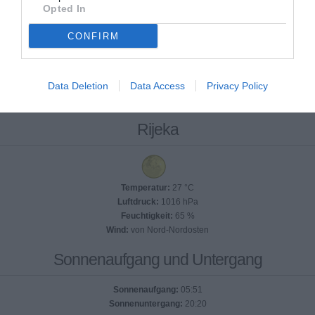
Opted In
CONFIRM
Data Deletion
Data Access
Privacy Policy
Rijeka
Temperatur:
27 °C
Luftdruck:
1016 hPa
Feuchtigkeit:
65 %
Wind:
von Nord-Nordosten
Sonnenaufgang und Untergang
Sonnenaufgang:
05:51
Sonnenuntergang:
20:20