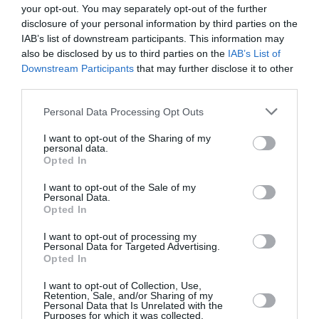
Stunde für Stunde
|
10 Tagen
Stunde für Stunde
|
10 Tagen
your opt-out. You may separately opt-out of the further
disclosure of your personal information by third parties on the
Opatija
Punat
IAB’s list of downstream participants. This information may
Stunde für Stunde
|
10 Tagen
Stunde für Stunde
|
10 Tagen
also be disclosed by us to third parties on the
IAB’s List of
Rab
Ravna Gora
Downstream Participants
that may further disclose it to other
Stunde für Stunde
|
10 Tagen
Stunde für Stunde
|
10 Tagen
third parties.
Rijeka
Skrad
Personal Data Processing Opt Outs
Stunde für Stunde
|
10 Tagen
|
15
Stunde für Stunde
|
10 Tagen
Tagen
I want to opt-out of the Sharing of my
personal data.
Vinodolska općina
Viškovo
Opted In
Stunde für Stunde
|
10 Tagen
Stunde für Stunde
|
10 Tagen
I want to opt-out of the Sale of my
Vrbnik
Vrbovsko
Personal Data.
Stunde für Stunde
|
10 Tagen
Stunde für Stunde
|
10 Tagen
Opted In
I want to opt-out of processing my
Personal Data for Targeted Advertising.
Opted In
I want to opt-out of Collection, Use,
Retention, Sale, and/or Sharing of my
Personal Data that Is Unrelated with the
Purposes for which it was collected.