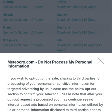
Dobrinj
Fužine
Stunde für Stunde
|
10 Tagen
Stunde für Stunde
|
10 Tagen
Jelenje
Kastav
Stunde für Stunde
|
10 Tagen
Stunde für Stunde
|
10 Tagen
Klana
Kostrena
Stunde für Stunde
|
10 Tagen
Stunde für Stunde
|
10 Tagen
Kraljevica
Krk
Stunde für Stunde
|
10 Tagen
Stunde für Stunde
|
10 Tagen
|
15
Tagen
Lokve
Lopar
Meteocro.com -
Do Not Process My Personal
Stunde für Stunde
|
10 Tagen
Stunde für Stunde
|
10 Tagen
Information
Lovran
Mali Lošinj
Stunde für Stunde
|
10 Tagen
Stunde für Stunde
|
10 Tagen
If you wish to opt-out of the sale, sharing to third parties, or
processing of your personal or sensitive information for
Malinska
Matulji
Stunde für Stunde
|
10 Tagen
Stunde für Stunde
|
10 Tagen
targeted advertising by us, please use the below opt-out
section to confirm your selection. Please note that after your
Mošćenička Draga
Mrkopalj
opt-out request is processed you may continue seeing
Stunde für Stunde
|
10 Tagen
Stunde für Stunde
|
10 Tagen
interest-based ads based on personal information utilized by
Novi Vinodolski
Omišalj
us or personal information disclosed to third parties prior to